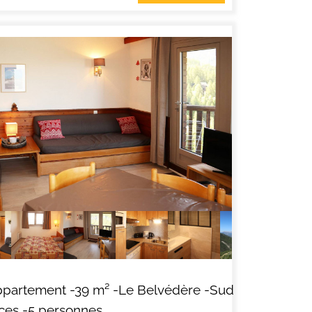
ALISER LE PLAN DES
HÔTELS - CHAMBRES
D'HÔTES & SPA
ORRES
ppartement
-
39
m²
-Le Belvédère
-Sud
èces
-5 personnes