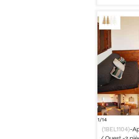
VISU
1/14
(
1BEL1104
)
-A
/ Ouest
-2 pi