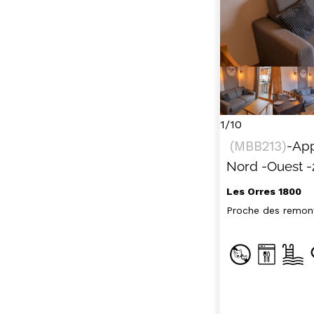
SÉJOURS & BONS
LES
PLANS
CAR
L
LOCALISATION
BONS PLANS
ACTIVITÉS
CONTACT / DEVIS
REMONT
FO
1/10
FAQ
LES OR
(
MBB213
)
-Ap
INSPIREZ-VOUS !
Nord
-Ouest
-
Les Orres 1800
Proche des remon
LES ORR