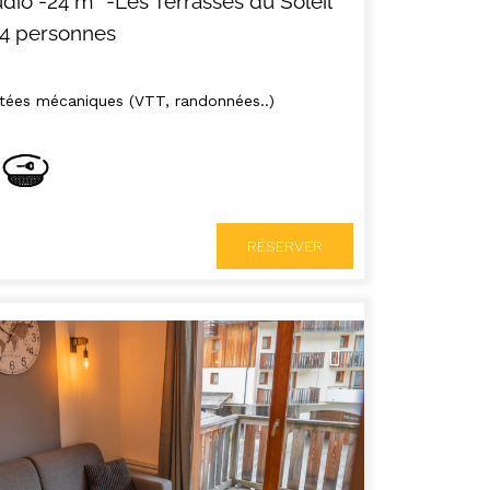
udio
-
24
m²
-Les Terrasses du Soleil
-4 personnes
tées mécaniques (VTT, randonnées..)
TES NOS LOCATIONS
LES ORRES 1550
RÉSERVER
ÉBERGEMENTS AVEC
LES ORRES 1650
PISCINE