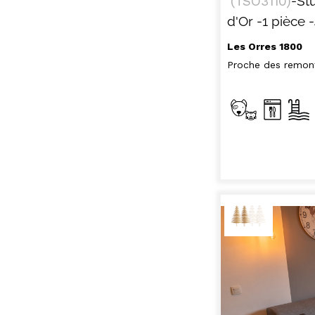
(
TSO3110
)
-St
d'Or
-1 pièce
Les Orres 1800
Proche des remon
TOU
H
LES
HÉBERGEMENTS