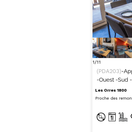
1/11
(
PDA203
)
-Ap
-Ouest
-Sud
Les Orres 1800
Proche des remon