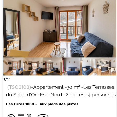
1/11
(
TSO3103
)
-Appartement
-
30
m²
-Les Terrasses
du Soleil d'Or
-Est
-Nord
-2 pièces
-4 personnes
Les Orres 1800
Aux pieds des pistes