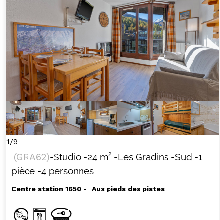
1/9
(
GRA62
)
-Studio
-
24
m²
-Les Gradins
-Sud
-1
pièce
-4 personnes
Centre station 1650
Aux pieds des pistes