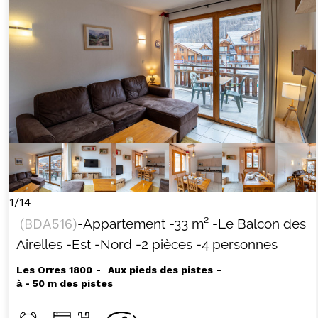
1/14
(
BDA516
)
-Appartement
-
33
m²
-Le Balcon des
Airelles
-Est
-Nord
-2 pièces
-4 personnes
Les Orres 1800
Aux pieds des pistes
à - 50 m des pistes