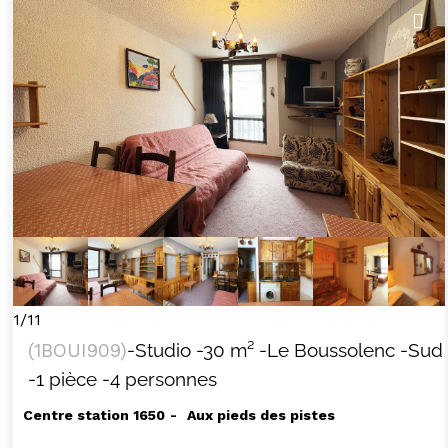
1/11
(
1BOUI909
)
-Studio
-
30
m²
-Le Boussolenc
-Sud
-1 pièce
-4 personnes
Centre station 1650
Aux pieds des pistes