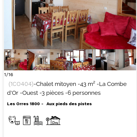
+33 (0)4 92 44 19 17
1/16
(
1CO404
)
-Chalet mitoyen
-
43
m²
-La Combe
d'Or
-Ouest
-3 pièces
-6 personnes
Les Orres 1800
Aux pieds des pistes