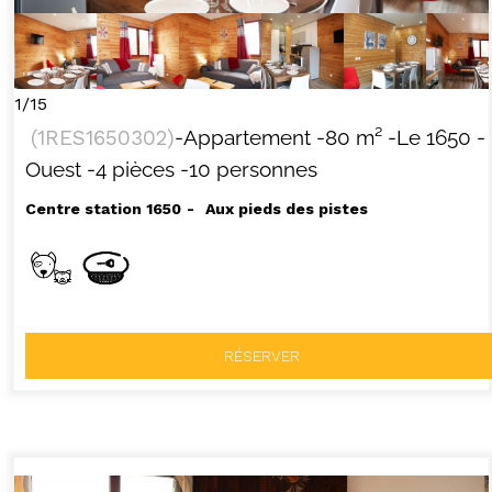
1/15
(
1RES1650302
)
-Appartement
-
80
m²
-Le 1650
-
Ouest
-4 pièces
-10 personnes
Centre station 1650
Aux pieds des pistes
RÉSERVER