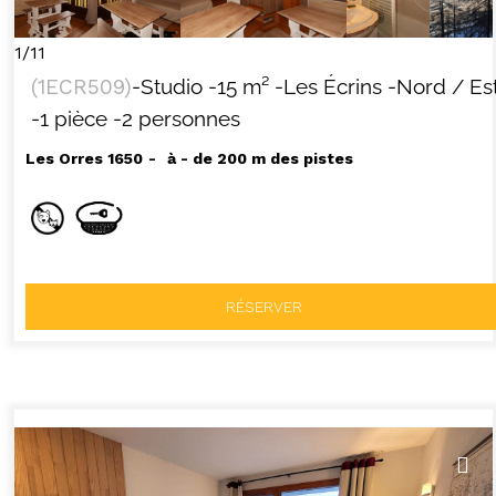
1/11
(
1ECR509
)
-Studio
-
15
m²
-Les Écrins
-Nord / Es
-1 pièce
-2 personnes
Les Orres 1650
à - de 200 m des pistes
RÉSERVER