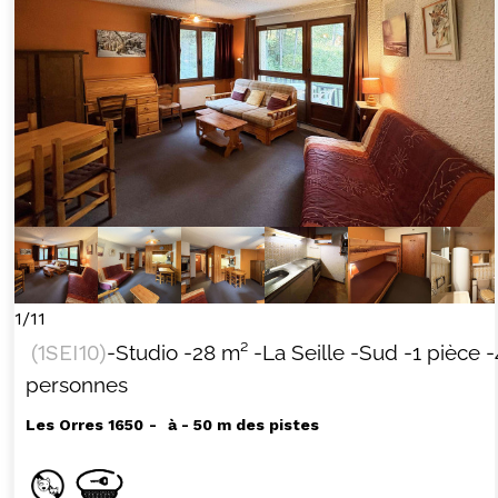
1/11
(
1SEI10
)
-Studio
-
28
m²
-La Seille
-Sud
-1 pièce
-
personnes
Les Orres 1650
à - 50 m des pistes