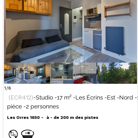
1/6
(
ECR412
)
-Studio
-
17
m²
-Les Écrins
-Est
-Nord
-
pièce
-2 personnes
Les Orres 1650
à - de 200 m des pistes