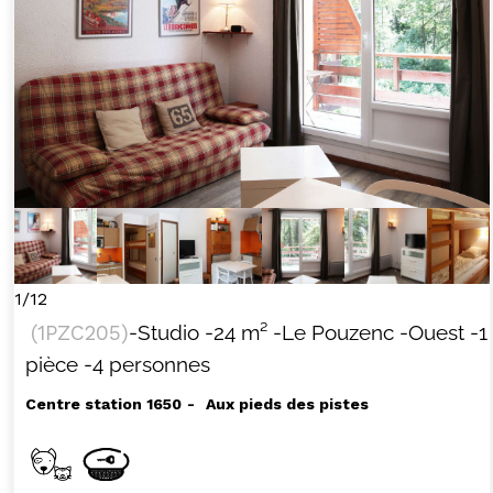
1/12
(
1PZC205
)
-Studio
-
24
m²
-Le Pouzenc
-Ouest
-1
pièce
-4 personnes
Centre station 1650
Aux pieds des pistes