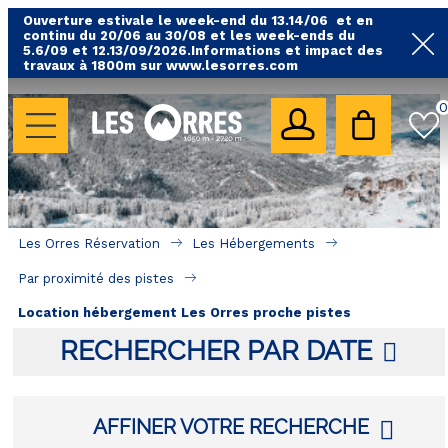
Ouverture estivale le week-end du 13.14/06 et en
continu du 20/06 au 30/08 et les week-ends du
5.6/09 et 12.13/09/2026.Informations et impact des
travaux à 1800m sur www.lesorres.com
0
LES HÉBERGEMENTS
Toutes nos locations
Hébergements avec piscine
Hébergements labellisés qualité
Les Orres Réservation
Les Hébergements
Par proximité des pistes
Par proximité des pistes
Hébergements par quartier
Location hébergement Les Orres proche pistes
Hôtels - Chambres d'Hôtes & SPA
RECHERCHER PAR DATE
SÉJOURS & BONS PLANS
AFFINER VOTRE RECHERCHE
LOCALISATION